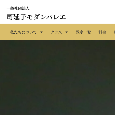
内
一般社団法人
容
司延子モダンバレエ
を
ス
キ
私たちについて
クラス
教室一覧
料金
ッ
プ