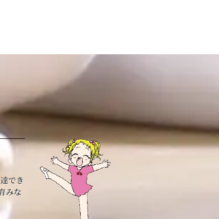
上達でき
育みな