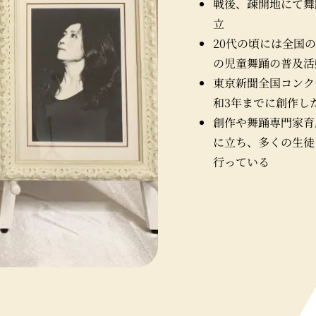
戦後、疎開地にて舞
立
20代の頃には全国
の児童舞踊の普及活
東京新聞全国コンク
和3年までに創作した
創作や舞踊専門家育
に立ち、多くの生徒
行っている