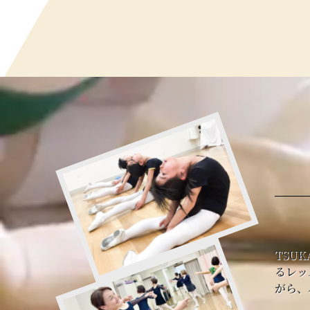
TSU
るレッ
がら、