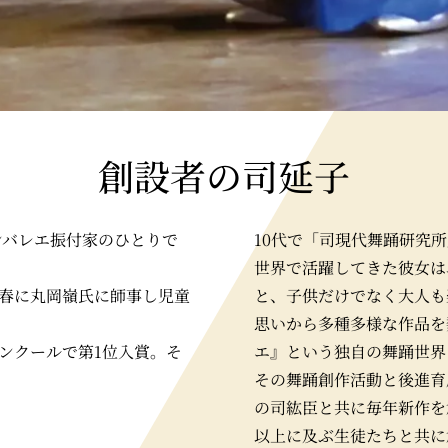
創設者の司延子
ンバレエ振付家のひとりで
10代で「司現代舞踊研究
世界で活躍してきた彼女は
年春に丸岡嶺氏に師事し児童
と、子供だけでなく大人も
思いから多種多様な作品を
コンクールで第1位入賞。そ
エ』という独自の舞踊世界
その舞踊創作活動と後進育
の司紘臣と共に毎年新作を
以上に及ぶ生徒たちと共に