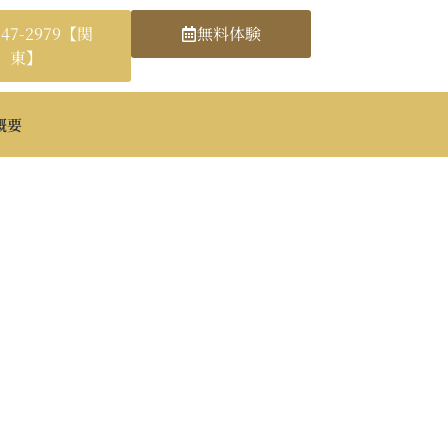
-47-2979【関
無料体験
東】
概要