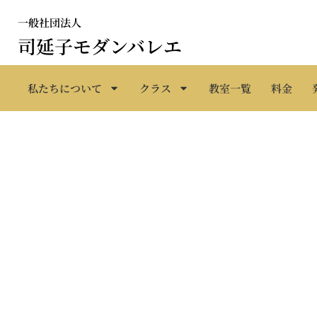
内
一般社団法人
容
司延子モダンバレエ
を
ス
キ
私たちについて
クラス
教室一覧
料金
ッ
プ