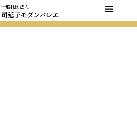
内
一般社団法人
容
司延子モダンバレエ
を
ス
キ
ッ
プ