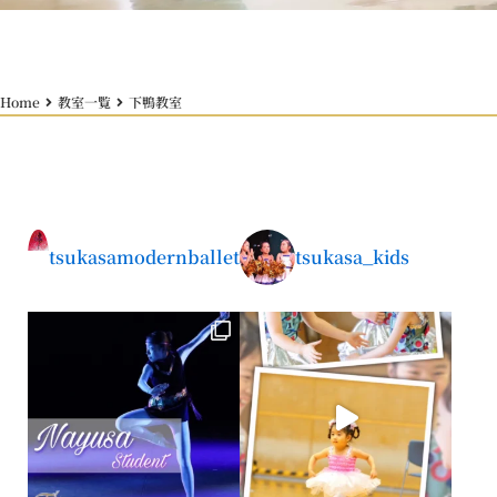
Home
教室一覧
下鴨教室
tsukasamodernballet
tsukasa_kids