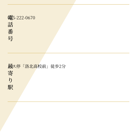
電
075-222-0670
話
番
号
最
バス停「洛北高校前」徒歩2分
寄
り
駅