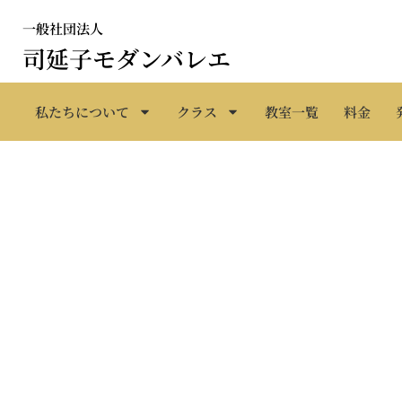
内
一般社団法人
容
司延子モダンバレエ
を
ス
キ
私たちについて
クラス
教室一覧
料金
ッ
プ