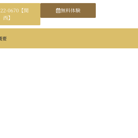
222-0670【関
無料体験
西】
概要