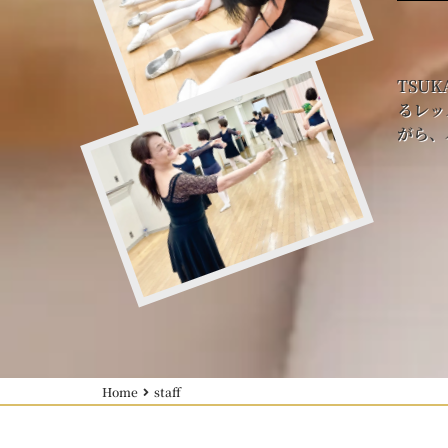
TSU
るレッ
がら、
Home
staff