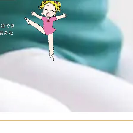
上達でき
育みな