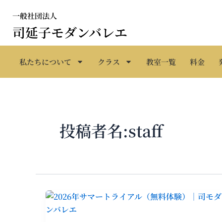
内
一般社団法人
容
司延子モダンバレエ
を
ス
キ
私たちについて
クラス
教室一覧
料金
ッ
プ
投稿者名:staff