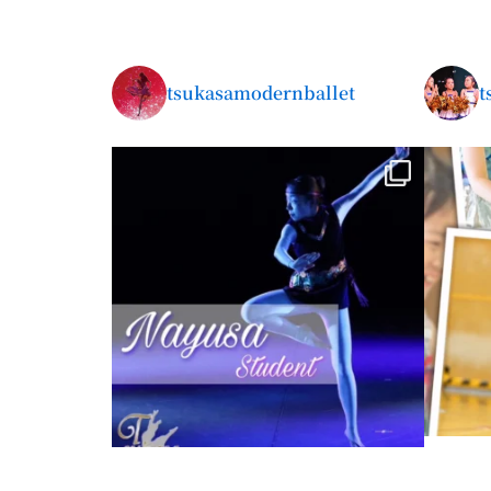
tsukasamodernballet
t