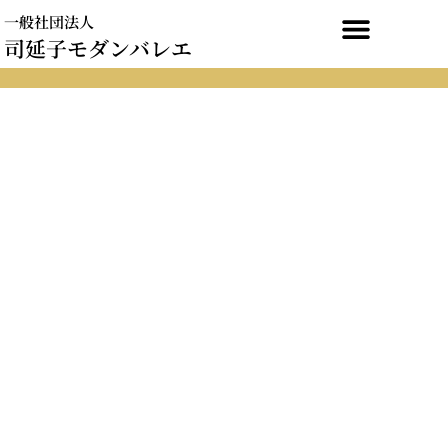
内
一般社団法人
容
司延子モダンバレエ
を
ス
キ
ッ
プ